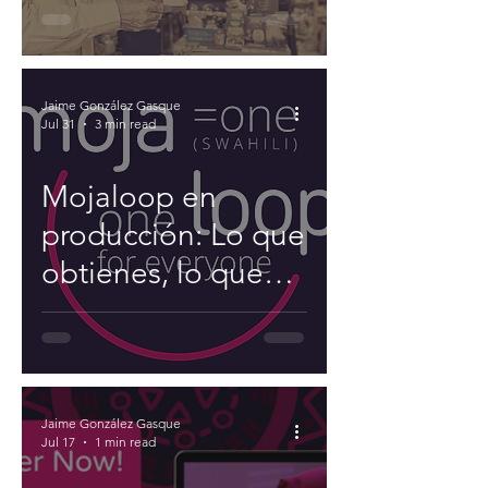
Jaime González Gasque
Jul 31
3 min read
Mojaloop en
producción: Lo que
obtienes, lo que
construyes.
Jaime González Gasque
Jul 17
1 min read