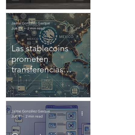
las stablecoins
Jaime González Gasque
Jun 19
2 min read
Las stablecoins
prometen
transferencias
inmediatas por
centavos hacia
México
Jaime González Gasque
Jun 4
2 min read