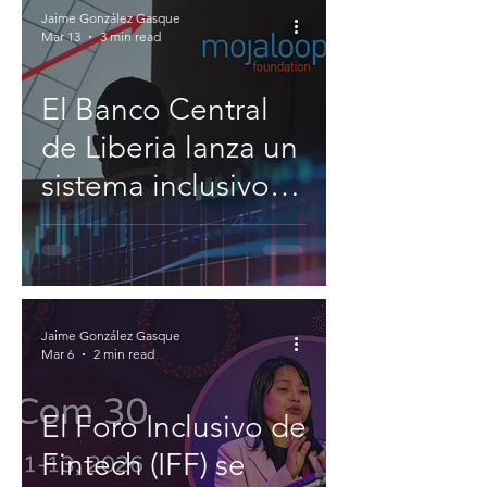
Jaime González Gasque
Mar 13
3 min read
El Banco Central
de Liberia lanza un
sistema inclusivo
de pagos
instantáneos
impulsado por
Mojaloop.
Jaime González Gasque
Mar 6
2 min read
El Foro Inclusivo de
Fintech (IFF) se