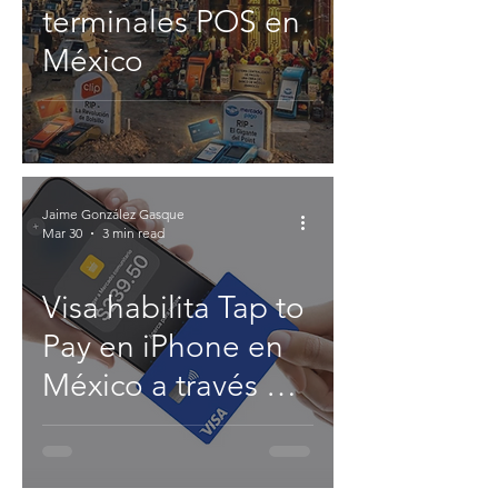
terminales POS en
México
Jaime González Gasque
Mar 30
3 min read
Visa habilita Tap to
Pay en iPhone en
México a través de
Visa Acceptance
Platform