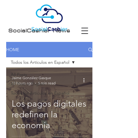
SocialCashier News
HOME
Todos los Artículos en Español
All Posts
Jaime González Gasque
13 hours ago
5 min read
All Post in English
Todos los Artículos en Español
Los pagos digitales
redefinen la
economía