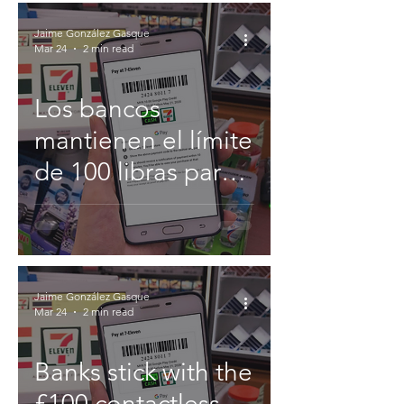
Jaime González Gasque
Mar 24
2 min read
Los bancos
mantienen el límite
de 100 libras para
pagos sin contacto.
Jaime González Gasque
Mar 24
2 min read
Banks stick with the
£100 contactless