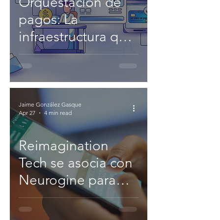
Orquestación de
pagos: La
infraestructura que
transformó
silenciosamente
los pagos.
Jaime González Gasque
Apr 27
4 min read
Reimagination
Tech se asocia con
Neurogine para
subirse a la ola de
pagos sin contacto.