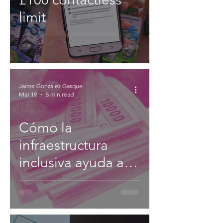
limit
Jaime González Gasque
Mar 19
5 min read
Cómo la
infraestructura
inclusiva ayuda a
las poblaciones
más vulnerables.