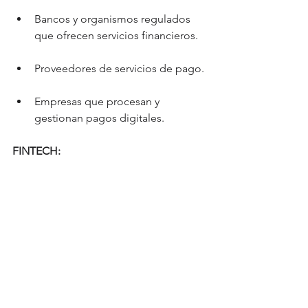
Bancos y organismos regulados 
que ofrecen servicios financieros.
Proveedores de servicios de pago.
Empresas que procesan y 
gestionan pagos digitales.
FINTECH:
Empresas tecnológicas que 
innovan en soluciones financieras.
Redes de tarjetas.
Redes que rigen la emisión y los 
pagos con tarjetas.