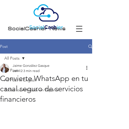
SocialCashier News
Post
All Posts
Jaime González Gasque
All Posts
Jan 12
3 min read
Convierte WhatsApp en tu
All Post in English
canal seguro de servicios
Todos los Artículos en Español
financieros