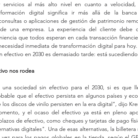
r servicios al más alto nivel en cuanto a velocidad, 
formación digital significa ir más allá de la banca
onsultas o aplicaciones de gestión de patrimonio remot
n de una empresa. La experiencia del cliente debe co
niencia que todos esperan en cada transacción financier
necesidad inmediata de transformación digital para hoy. 
n efectivo en 2030 es demasiado tarde: está sucediendo
tivo nos rodea
una sociedad sin efectivo para el 2030, si es que ll
obable que el efectivo persista en algunos países y ec
 los discos de vinilo persisten en la era digital”, dijo Kre
ento, y el ocaso del efectivo ya está en pleno apog
lazos de efectivo, como cheques y tarjetas de pago físic
nativas digitales". Una de esas alternativas, la billetera 
 vez para los pagos globales en la tienda, según el GPR.