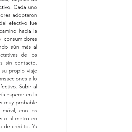
ctivo. Cada uno 
ores adoptaron 
el efectivo fue 
camino hacia la 
e consumidores 
ndo aún más al 
tativas de los 
 sin contacto, 
 su propio viaje 
ansacciones a lo 
ctivo. Subir al 
a esperar en la 
Es muy probable 
móvil, con los 
 o al metro en 
 de crédito. Ya 