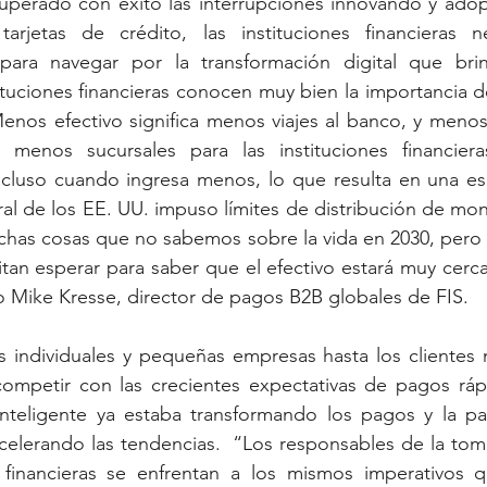
perado con éxito las interrupciones innovando y ado
rjetas de crédito, las instituciones financieras ne
para navegar por la transformación digital que brin
tituciones financieras conocen muy bien la importancia d
Menos efectivo significa menos viajes al banco, y menos 
 menos sucursales para las instituciones financieras
incluso cuando ingresa menos, lo que resulta en una es
al de los EE. UU. impuso límites de distribución de mon
as cosas que no sabemos sobre la vida en 2030, pero la
tan esperar para saber que el efectivo estará muy cerca,
ijo Mike Kresse, director de pagos B2B globales de FIS.
individuales y pequeñas empresas hasta los clientes m
ompetir con las crecientes expectativas de pagos rápi
 inteligente ya estaba transformando los pagos y la pa
celerando las tendencias.  “Los responsables de la tom
s financieras se enfrentan a los mismos imperativos qu