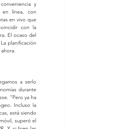
conveniencia y 
 en línea, con 
as en vivo que 
incidir con la 
a. El ocaso del 
La planificación 
 ahora. 
egamos a serlo 
onomías durante 
sse. “Pero ya ha 
eo. Incluso la 
as, está siendo 
móvil, superó el 
 Y, si bien las 