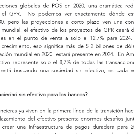
acciones globales de POS en 2020, una dramática red
 el GPR.  No podemos ver exactamente dónde estar
0, pero las proyecciones a corto plazo ven una cont
l mundial, el efectivo de los proyectos de GPR caerá d
les en el punto de venta a solo el 12.7% para 2024. 
crecimiento, eso significa más de $ 2 billones de dóla
ación mundial en 2020  estará presente en 2024.  En Amé
ctivo represente solo el 8,7% de todas las transaccion
 está buscando una sociedad sin efectivo, es cada ve
ociedad sin efectivo para los bancos? 
ancieras ya viven en la primera línea de la transición ha
splazamiento del efectivo presenta enormes desafíos ju
crear una infraestructura de pagos duradera para 20