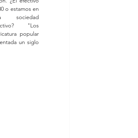
n. ¿El efectivo 
30 o estamos en 
 sociedad 
ctivo?  "Los 
catura popular 
ntada un siglo 