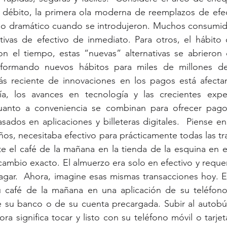
de débito, la primera ola moderna de reemplazos de efe
o dramático cuando se introdujeron. Muchos consumid
tivas de efectivo de inmediato. Para otros, el hábito d
on el tiempo, estas “nuevas” alternativas se abrieron 
l, formando nuevos hábitos para miles de millones d
ás reciente de innovaciones en los pagos está afecta
a, los avances en tecnología y las crecientes expec
anto a conveniencia se combinan para ofrecer pagos
dos ​​en aplicaciones y billeteras digitales.  Piense en
ños, necesitaba efectivo para prácticamente todas las tr
te el café de la mañana en la tienda de la esquina en efe
cambio exacto. El almuerzo era solo en efectivo y requerí
pagar.  Ahora, imagine esas mismas transacciones hoy. 
café de la mañana en una aplicación de su teléfono 
su banco o de su cuenta precargada. Subir al autobús
a significa tocar y listo con su teléfono móvil o tarjeta