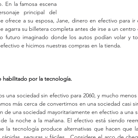
vo. En la famosa escena 
rsonaje principal del 
e ofrece a su esposa, Jane, dinero en efectivo para ir
e agarra su billetera completa antes de irse a un centro co
 futuro imaginado donde los autos podían volar y tod
fectivo e hicimos nuestras compras en la tienda. 
o habilitado por la tecnología.
 una sociedad sin efectivo para 2060, y mucho menos p
mos más cerca de convertirnos en una sociedad casi sin
ión de una sociedad mayoritariamente en efectivo a una s
 de la noche a la mañana. El efectivo está siendo reem
 la tecnología produce alternativas que hacen que las
 rápidas, seguras y fáciles.  Considere el arco de chequ