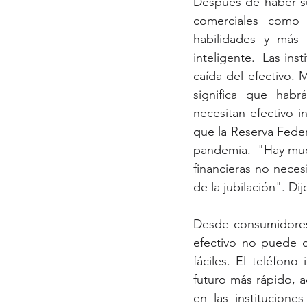
Después de haber su
comerciales como ta
habilidades y más 
inteligente.  Las ins
caída del efectivo. 
significa que habrá
necesitan efectivo 
que la Reserva Feder
pandemia.  "Hay much
financieras no necesi
de la jubilación". D
Desde consumidores 
efectivo no puede c
fáciles. El teléfono
futuro más rápido, a
en las institucione