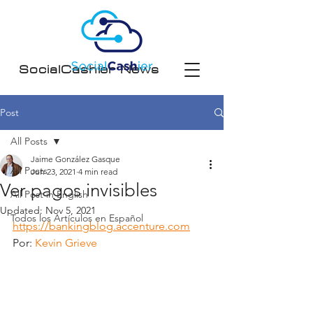
SocialCashier News
Post
All Posts
Jaime González Gasque
All Posts
Jun 23, 2021
4 min read
Ver pagos invisibles
All Post in English
Updated:
Nov 5, 2021
Todos los Artículos en Español
https://bankingblog.accenture.com
Por: 
Kevin Grieve