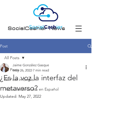
SocialCashier News
Post
All Posts
Jaime González Gasque
All Posts
May 26, 2022
7 min read
¿Es la voz la interfaz del
All Post in English
metaverso?
Todos los Artículos en Español
Updated:
May 27, 2022