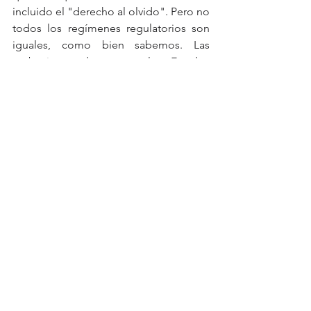
incluido el "derecho al olvido". Pero no 
todos los regímenes regulatorios son 
iguales, como bien sabemos. Las 
grabaciones de voz en los Estados 
Unidos que no tienen requisitos de 
residencia de datos pueden residir en 
un servidor extranjero y estar sujetas al 
régimen de las regulaciones y leyes de 
ese país (nota: esto no es exclusivo de 
la voz para los Estados Unidos, sino de 
todos los datos personales) . Además, 
se deben desarrollar regulaciones y 
estándares para definir cómo se puede 
usar la voz: ¿cuáles son los requisitos 
mínimos para poder usar una huella de 
voz biométrica como un solo factor 
para la autenticación de múltiples 
factores (MFA)?