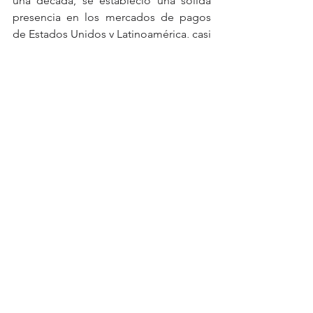
una década, se estableció una sólida 
presencia en los mercados de pagos 
de Estados Unidos y Latinoamérica, casi 
duplicando su participación de 
mercado en cinco años, del 5 % al 10 % 
para 2024. Otra empresa destacada es 
Xoom, pionera en transacciones por 
internet, fundada en 2001. Se convirtió 
en filial de PayPal en 2017 y ahora opera 
como una aplicación de remesas 
independiente, a la vez que impulsa el 
servicio de remesas dentro de la 
aplicación de PayPal. Cuando Xoom 
entró en el mercado, compitió 
directamente con Western Union, 
logrando importantes avances.
Intermex, que inicialmente se centró en 
dos países (México y Guatemala), se ha 