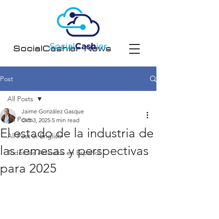
SocialCashier News
Post
All Posts
Jaime González Gasque
All Posts
Oct 3, 2025
5 min read
El estado de la industria de
All Post in English
las remesas y perspectivas
Todos los Artículos en Español
para 2025