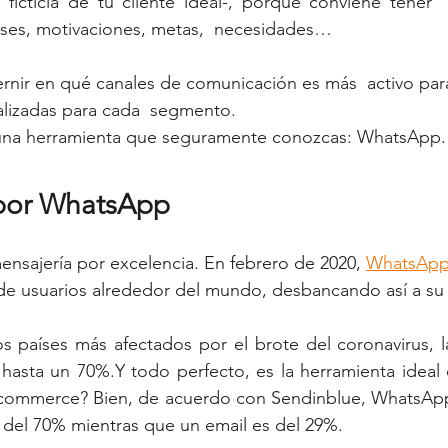
ficticia de tu cliente ideal-, porque conviene tener  
eses, motivaciones, metas,  necesidades…
ernir en qué canales de comunicación es más  activo para
alizadas para cada  segmento.
 una herramienta que seguramente conozcas: WhatsApp.
por WhatsApp
mensajería por excelencia. En febrero de 2020, 
WhatsApp
s de usuarios alrededor del mundo, desbancando así a s
s países más afectados por el brote del coronavirus, l
asta un 70%.Y todo perfecto, es la herramienta ideal d
commerce? Bien, de acuerdo con Sendinblue, WhatsApp 
 del 70% mientras que un email es del 29%.