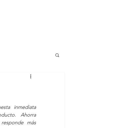
sta inmediata 
cto. Ahorra  
 responde más 