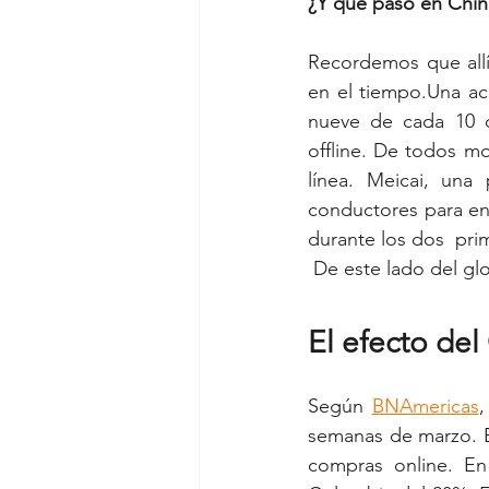
¿Y qué pasó en Chin
Recordemos que allí
en el tiempo.Una ac
nueve de cada 10 c
offline. De todos 
línea. Meicai, una
conductores para en
durante los dos  pri
 De este lado del g
El efecto de
Según 
BNAmericas
,
semanas de marzo. E
compras online. En 