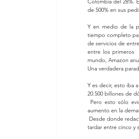
Colombia del 28%. E
de 500% en sus pedi
Y en medio de la p
tiempo completo para
de servicios de entr
entre los primeros 
mundo, Amazon anunc
Una verdadera para
Y es decir, esto iba 
20.500 billones de d
 Pero esto sólo evidencia algo más: que este sector no ha sido capaz  de soportar el 
aumento en la deman
 Desde donde redactamos esta nota, en Argentina, un envío desde un  supermercado ahora 
tardar entre cinco y 