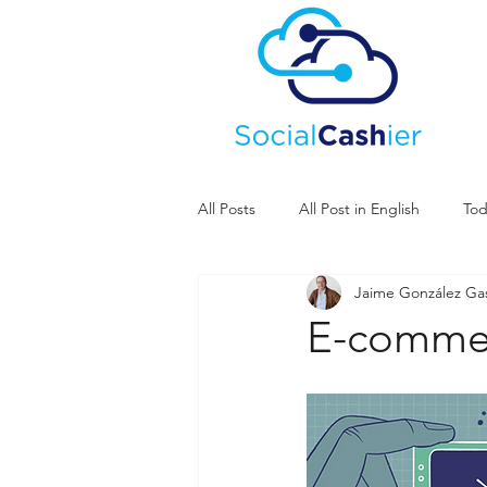
All Posts
All Post in English
Tod
Jaime González G
E-comme