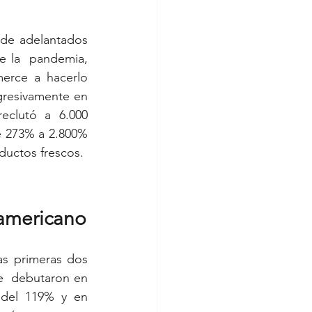
de adelantados 
 la  pandemia, 
rce a hacerlo 
resivamente en 
eclutó a 6.000 
 273% a 2.800% 
ductos frescos.
oamericano
s primeras dos  
  debutaron en 
del 119% y en  