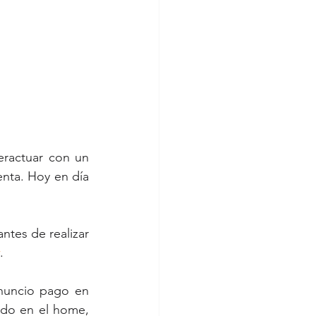
eractuar con un 
nta. Hoy en día 
ntes de realizar 
.
nuncio pago en 
ado en el home, 