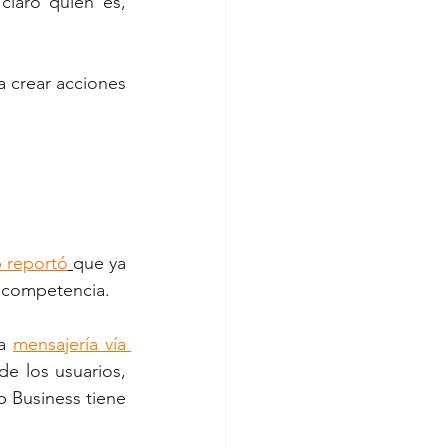
claro quién es, 
 crear acciones 
 reportó
que ya 
u competencia.
a 
mensajería vía 
e los usuarios, 
Business tiene 