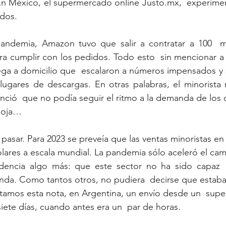
n México, el supermercado online Justo.mx,  experime
dos.
andemia, Amazon tuvo que salir a contratar a 100  m
 cumplir con los pedidos. Todo esto  sin mencionar a l
ega a domicilio que  escalaron a números impensados y 
 lugares de descargas. En otras palabras, el minorista
ió  que no podía seguir el ritmo a la demanda de los
doja…
a pasar. Para 2023 se preveía que las ventas minoristas en 
ólares a escala mundial. La pandemia sólo aceleró el cam
da. Como tantos otros, no pudiera  decirse que estab
siete días, cuando antes era un  par de horas.