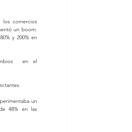
 los comercios 
imentó un boom. 
 80% y 200% en 
ambios  en el 
ectantes.
de 48% en las 