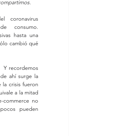
 compartimos.
 coronavirus 
 de  consumo. 
vas hasta una 
ólo cambió qué 
.  Y recordemos 
de ahí surge la 
 crisis fueron 
ale a la mitad  
 e-commerce no 
 pocos  pueden 