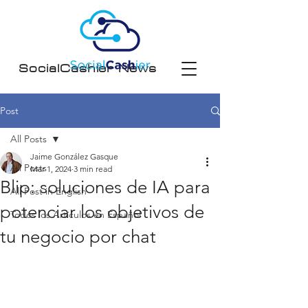
SocialCashier News
Post
All Posts
Jaime González Gasque
All Posts
Mar 1, 2024
3 min read
Blip: soluciones de IA para
All Post in English
potenciar los objetivos de
Todos los Artículos en Español
tu negocio por chat