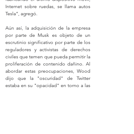
Internet sobre ruedas, se llama autos 
Tesla”, agregó.  
Aún así, la adquisición de la empresa 
por parte de Musk es objeto de un 
escrutinio significativo por parte de los 
reguladores y activistas de derechos 
civiles que temen que pueda permitir la 
proliferación de contenido dañino. Al 
abordar estas preocupaciones, Wood 
dijo que la "oscuridad" de Twitter 
estaba en su "opacidad" en torno a las 
decisiones de moderación de 
contenido. “No vimos los algoritmos y 
cómo estaban funcionando”, dijo. 
Agregó que cree que Musk podría 
convertir Twitter en un software de 
código abierto, donde el público 