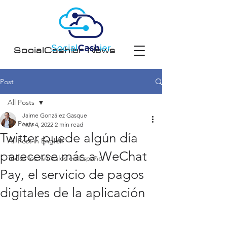
SocialCashier News
Post
All Posts
Jaime González Gasque
All Posts
Nov 4, 2022
2 min read
Twitter puede algún día
All Post in English
parecerse más a WeChat
Todos los Artículos en Español
Pay, el servicio de pagos
digitales de la aplicación