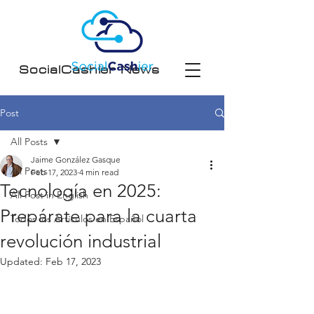
SocialCashier News
Post
All Posts
Jaime González Gasque
All Posts
Feb 17, 2023
4 min read
Tecnología en 2025:
All Post in English
Prepárate para la cuarta
Todos los Artículos en Español
revolución industrial
Updated:
Feb 17, 2023