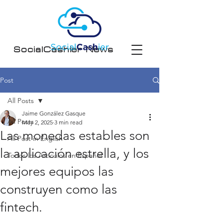
SocialCashier News
Post
All Posts
Jaime González Gasque
All Posts
May 2, 2025
3 min read
Las monedas estables son
All Post in English
la aplicación estrella, y los
Todos los Artículos en Español
mejores equipos las
construyen como las
fintech.