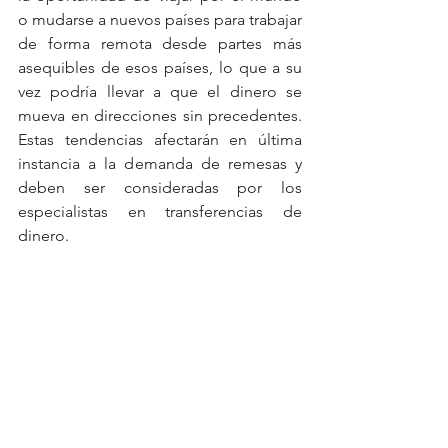
o mudarse a nuevos países para trabajar 
de forma remota desde partes más 
asequibles de esos países, lo que a su 
vez podría llevar a que el dinero se 
mueva en direcciones sin precedentes. 
Estas tendencias afectarán en última 
instancia a la demanda de remesas y 
deben ser consideradas por los 
especialistas en transferencias de 
dinero.
El cambio en los patrones de migración 
internacional también conducirá a 
nuevos corredores de pago que 
deberán ser atendidos y podrían dar 
paso a jóvenes innovadores locales que 
podrán ganar participación de 
mercado. Esto, a su vez, atraerá a las 