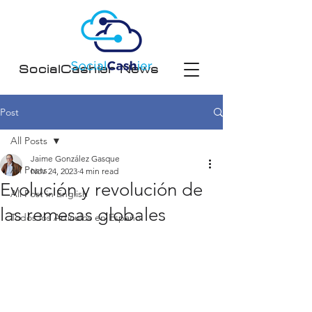
SocialCashier News
Post
All Posts
Jaime González Gasque
All Posts
Nov 24, 2023
4 min read
Evolución y revolución de
All Post in English
las remesas globales
Todos los Artículos en Español