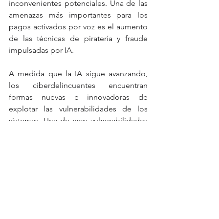
inconvenientes potenciales. Una de las 
amenazas más importantes para los 
pagos activados por voz es el aumento 
de las técnicas de piratería y fraude 
impulsadas por IA.
A medida que la IA sigue avanzando, 
los ciberdelincuentes encuentran 
formas nuevas e innovadoras de 
explotar las vulnerabilidades de los 
sistemas. Una de esas vulnerabilidades 
son los sistemas de pago activados por 
voz, que pueden verse comprometidos 
mediante técnicas de manipulación o 
clonación de voz. Mediante el uso de 
sofisticados algoritmos de IA, los 
piratas informáticos pueden grabar la 
voz de un usuario y utilizarla para 
autorizar pagos fraudulentos u obtener 