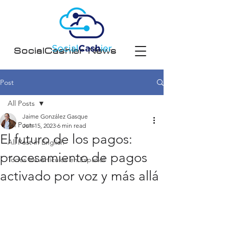
SocialCashier News
Post
All Posts
Jaime González Gasque
All Posts
Jun 15, 2023
6 min read
El futuro de los pagos:
All Post in English
procesamiento de pagos
Todos los Artículos en Español
activado por voz y más allá