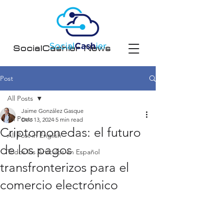
SocialCashier News
Post
All Posts
Jaime González Gasque
All Posts
Dec 13, 2024
5 min read
Criptomonedas: el futuro
All Post in English
de los pagos
Todos los Artículos en Español
transfronterizos para el
comercio electrónico