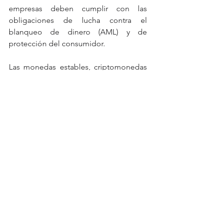
empresas deben cumplir con las 
obligaciones de lucha contra el 
blanqueo de dinero (AML) y de 
protección del consumidor.
Las monedas estables, criptomonedas 
vinculadas a las monedas tradicionales, 
están recibiendo especial atención. Su 
uso en los pagos transfronterizos está 
cada vez más regulado, lo que ofrece 
una mejor protección a los usuarios y 
facilita las transacciones 
internacionales.
El futuro de los pagos transfronterizos
La integración de las criptomonedas en 
el comercio internacional se está 