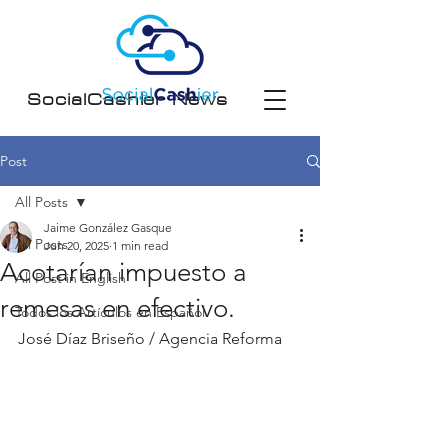
SocialCashier News
Post
All Posts
Jaime González Gasque
All Posts
Jun 20, 2025
1 min read
Acotarían impuesto a
All Post in English
remesas en efectivo.
Todos los Artículos en Español
José Díaz Briseño / Agencia Reforma